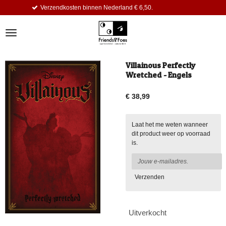
 binnen Nederland € 6,50.
Dagelijks k
Ga
direct
naar
de
hoofdinhoud
Villainous Perfectly
Wretched - Engels
€ 38,99
Laat het me weten wanneer
dit product weer op voorraad
is.
Verzenden
Uitverkocht