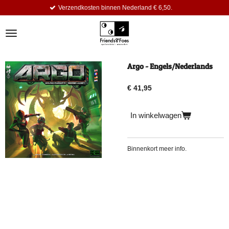
Verzendkosten binnen Nederland € 6,50.
Ga
direct
naar
de
hoofdinhoud
Argo - Engels/Nederlands
€ 41,95
In winkelwagen
Binnenkort meer info.