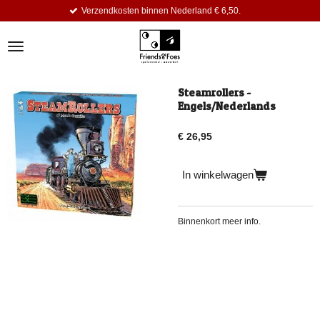
Verzendkosten binnen Nederland € 6,50.
Ga
direct
naar
de
hoofdinhoud
Steamrollers -
Engels/Nederlands
€ 26,95
In winkelwagen
Binnenkort meer info.