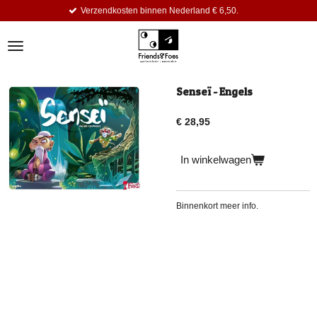
Verzendkosten binnen Nederland € 6,50.
Ga
direct
naar
de
hoofdinhoud
Senseï - Engels
€ 28,95
In winkelwagen
Binnenkort meer info.