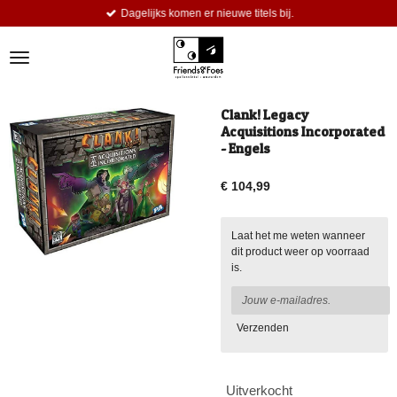
Dagelijks komen er nieuwe titels bij.
Ga
direct
naar
de
hoofdinhoud
Clank! Legacy
Acquisitions Incorporated
- Engels
€ 104,99
Laat het me weten wanneer
dit product weer op voorraad
is.
Verzenden
Uitverkocht