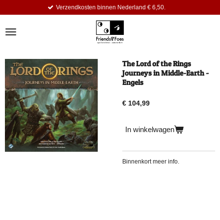
Verzendkosten binnen Nederland € 6,50.
Ga
direct
naar
de
hoofdinhoud
The Lord of the Rings
Journeys in Middle-Earth -
Engels
€ 104,99
In winkelwagen
Binnenkort meer info.