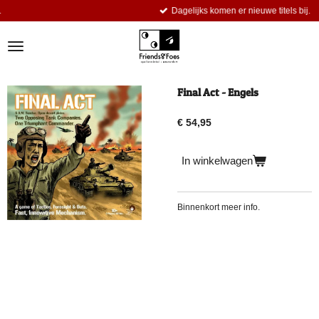
Dagelijks komen er nieuwe titels bij.
Ga
direct
naar
de
hoofdinhoud
Final Act - Engels
€ 54,95
In winkelwagen
Binnenkort meer info.