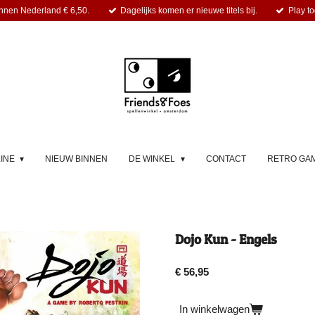
nnen Nederland € 6,50.
Dagelijks komen er nieuwe titels bij.
Play to
LINE
NIEUW BINNEN
DE WINKEL
CONTACT
RETRO GA
Dojo Kun - Engels
€ 56,95
In winkelwagen