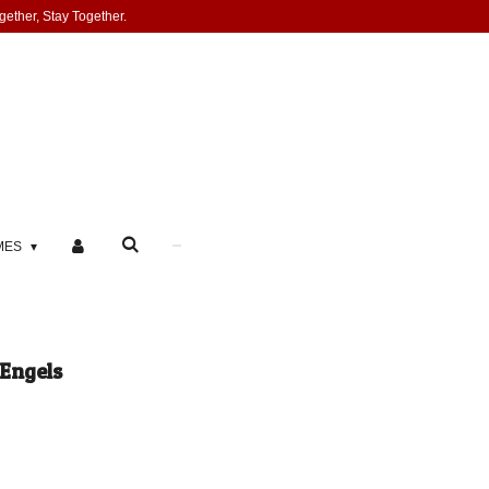
gether, Stay Together.
MES
 Engels