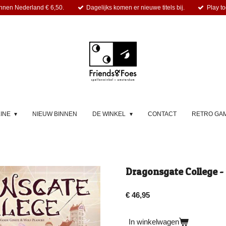
nnen Nederland € 6,50.
Dagelijks komen er nieuwe titels bij.
Play to
LINE
NIEUW BINNEN
DE WINKEL
CONTACT
RETRO GA
Dragonsgate College -
€ 46,95
In winkelwagen