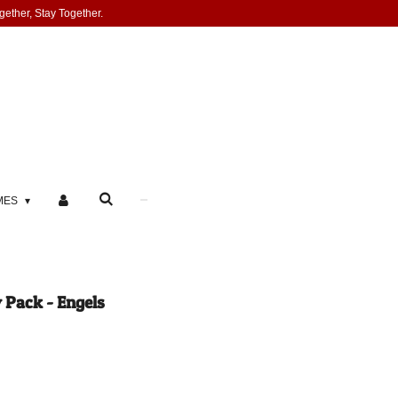
gether, Stay Together.
MES
 Pack - Engels