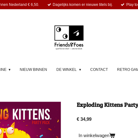
nnen Nederland € 6,50.
Dagelijks komen er nieuwe titels bij.
Play to
LINE
NIEUW BINNEN
DE WINKEL
CONTACT
RETRO GA
Exploding Kittens Party
€ 34,99
In winkelwagen