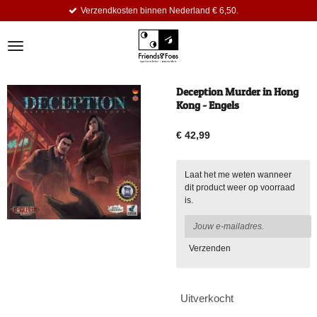
Verzendkosten binnen Nederland € 6,50.
Ga
direct
naar
de
hoofdinhoud
Deception Murder in Hong
Kong - Engels
€ 42,99
Laat het me weten wanneer
dit product weer op voorraad
is.
Verzenden
Uitverkocht