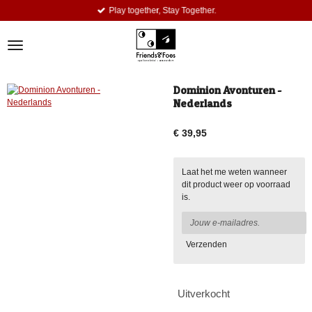
Play together, Stay Together.
Ga
direct
naar
de
hoofdinhoud
Dominion Avonturen -
Nederlands
€ 39,95
Laat het me weten wanneer
dit product weer op voorraad
is.
Verzenden
Uitverkocht