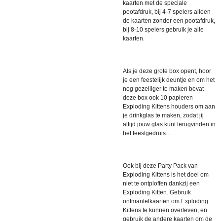
kaarten met de speciale
pootafdruk, bij 4-7 spelers alleen
de kaarten zonder een pootafdruk,
bij 8-10 spelers gebruik je alle
kaarten.
Als je deze grote box opent, hoor
je een feestelijk deuntje en om het
nog gezelliger te maken bevat
deze box ook 10 papieren
Exploding Kittens houders om aan
je drinkglas te maken, zodat jij
altijd jouw glas kunt terugvinden in
het feestgedruis...
Ook bij deze Party Pack van
Exploding Kittens is het doel om
niet te ontploffen dankzij een
Exploding Kitten. Gebruik
ontmantelkaarten om Exploding
Kittens te kunnen overleven, en
gebruik de andere kaarten om de