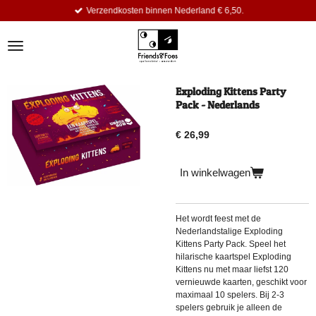
Verzendkosten binnen Nederland € 6,50.
Ga
direct
naar
de
hoofdinhoud
Exploding Kittens Party
Pack - Nederlands
€ 26,99
In winkelwagen
Het wordt feest met de
Nederlandstalige Exploding
Kittens Party Pack. Speel het
hilarische kaartspel Exploding
Kittens nu met maar liefst 120
vernieuwde kaarten, geschikt voor
maximaal 10 spelers. Bij 2-3
spelers gebruik je alleen de