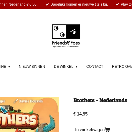
nnen Nederland € 6,50.
Dagelijks komen er nieuwe titels bij.
Play to
LINE
NIEUW BINNEN
DE WINKEL
CONTACT
RETRO GA
Brothers - Nederlands
€ 14,95
In winkelwagen