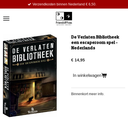
Verzendkosten binnen Nederland € 6,50.
Ga
direct
naar
de
hoofdinhoud
De Verlaten Bibliotheek
een escaperoom spel -
Nederlands
€ 14,95
In winkelwagen
Binnenkort meer info.