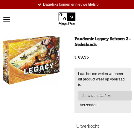
Dagelijks komen er nieuwe titels bij.
Ga
direct
naar
de
hoofdinhoud
Pandemic Legacy Seizoen 2 -
Nederlands
€ 69,95
Laat het me weten wanneer
dit product weer op voorraad
is.
Verzenden
Uitverkocht