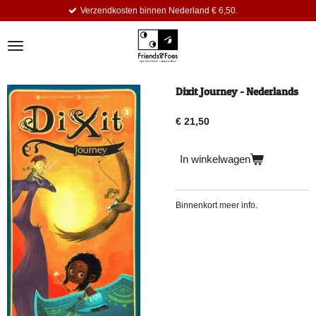
kosten binnen Nederland € 6,50.
Dagel
Ga
direct
naar
de
hoofdinhoud
Dixit Journey - Nederlands
€ 21,50
In winkelwagen
Binnenkort meer info.