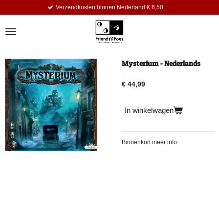
Verzendkosten binnen Nederland € 6,50.
Ga
direct
naar
de
hoofdinhoud
Mysterium - Nederlands
€ 44,99
In winkelwagen
Binnenkort meer info.