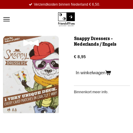
Verzendkosten binnen Nederland € 6,50.
Ga
direct
naar
de
hoofdinhoud
Snappy Dressers -
Nederlands / Engels
€ 8,95
In winkelwagen
Binnenkort meer info.