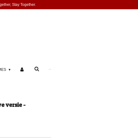
gether, Stay Together.
MES
e versie -