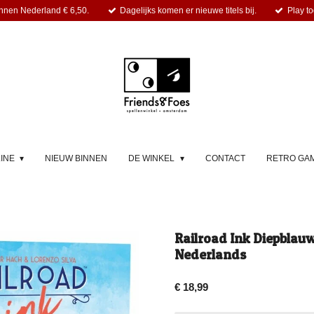
nnen Nederland € 6,50.
Dagelijks komen er nieuwe titels bij.
Play to
LINE
NIEUW BINNEN
DE WINKEL
CONTACT
RETRO GA
Railroad Ink Diepblauw
Nederlands
€ 18,99