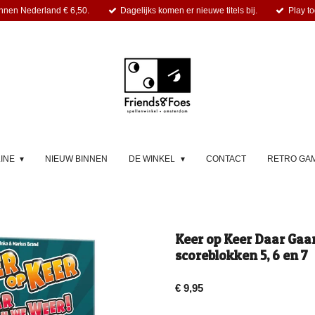
nnen Nederland € 6,50.
Dagelijks komen er nieuwe titels bij.
Play to
LINE
NIEUW BINNEN
DE WINKEL
CONTACT
RETRO GA
Keer op Keer Daar Gaa
scoreblokken 5, 6 en 7
€ 9,95