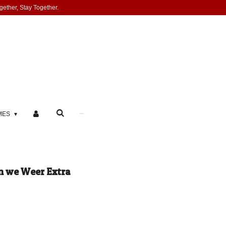
gether, Stay Together.
MES
n we Weer Extra