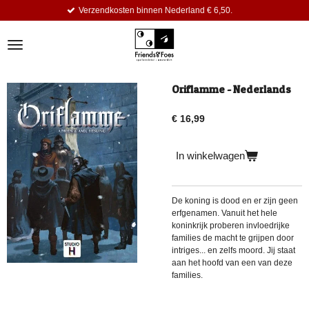
erzendkosten binnen Nederland € 6,50.
Ga
direct
naar
de
hoofdinhoud
Oriflamme - Nederlands
€ 16,99
In winkelwagen
De koning is dood en er zijn geen
erfgenamen. Vanuit het hele
koninkrijk proberen invloedrijke
families de macht te grijpen door
intriges... en zelfs moord. Jij staat
aan het hoofd van een van deze
families.