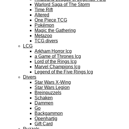
Warlord Saga of The Storm
Time Rift
Altered
One Piece TCG
Pokémon
Magic the Gathering
Metazoo
TCG divers
LCG
Arkham Horror lcg
a Game of Thrones lcg
Lord of the Rings lcg
Marvel Champions lcg
Legend of the Five Rings lcg
Divers
Star Wars X-Wing
Star Wars Legion
Breinpuzzels
Schaken
Dammen
Go
Backgammon
Openhartig
Gift Card
Puzzels