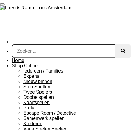
Ga
direct
naar
de
hoofdinhoud
Home
Shop Online
Iedereen / Families
Experts
Nieuw binnen
Solo Spellen
Twee Spelers
Dobbelspellen
Kaartspellen
Party
Escape Room / Detective
Samenwerk spellen
Kinderen
Varia Spelen Boeken