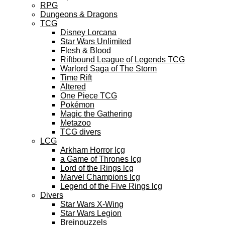
RPG
Dungeons & Dragons
TCG
Disney Lorcana
Star Wars Unlimited
Flesh & Blood
Riftbound League of Legends TCG
Warlord Saga of The Storm
Time Rift
Altered
One Piece TCG
Pokémon
Magic the Gathering
Metazoo
TCG divers
LCG
Arkham Horror lcg
a Game of Thrones lcg
Lord of the Rings lcg
Marvel Champions lcg
Legend of the Five Rings lcg
Divers
Star Wars X-Wing
Star Wars Legion
Breinpuzzels