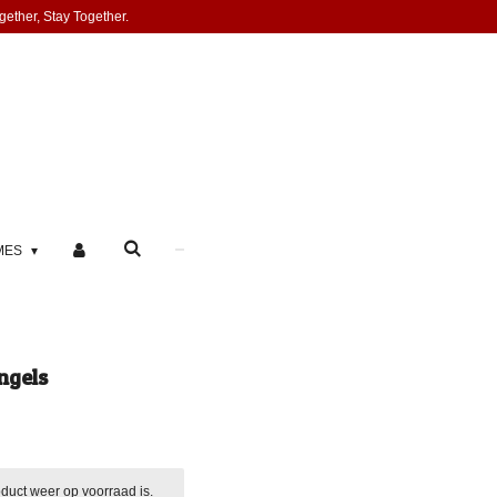
gether, Stay Together.
MES
ngels
duct weer op voorraad is.