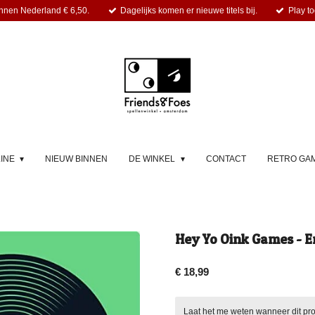
nnen Nederland € 6,50.
Dagelijks komen er nieuwe titels bij.
Play to
LINE
NIEUW BINNEN
DE WINKEL
CONTACT
RETRO GA
Hey Yo Oink Games - E
€ 18,99
Laat het me weten wanneer dit pro