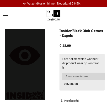
Verzendkosten binnen Nederland € 6,50.
Ga
direct
naar
de
hoofdinhoud
Insider Black Oink Games
- Engels
€ 18,99
Laat het me weten wanneer
dit product weer op voorraad
is.
Verzenden
Uitverkocht