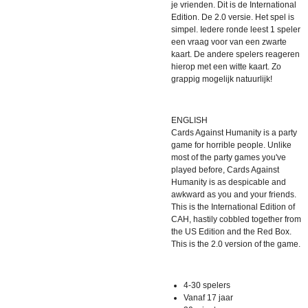
je vrienden. Dit is de International
Edition. De 2.0 versie. Het spel is
simpel. Iedere ronde leest 1 speler
een vraag voor van een zwarte
kaart. De andere spelers reageren
hierop met een witte kaart. Zo
grappig mogelijk natuurlijk!
ENGLISH
Cards Against Humanity is a party
game for horrible people. Unlike
most of the party games you've
played before, Cards Against
Humanity is as despicable and
awkward as you and your friends.
This is the International Edition of
CAH, hastily cobbled together from
the US Edition and the Red Box.
This is the 2.0 version of the game.
4-30 spelers
Vanaf 17 jaar