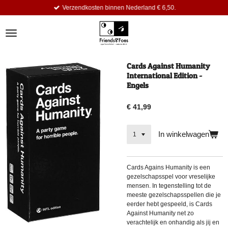
Verzendkosten binnen Nederland € 6,50.
Ga
direct
naar
de
hoofdinhoud
Cards Against Humanity
International Edition -
Engels
€ 41,99
In winkelwagen
Cards Agains Humanity is een
gezelschapsspel voor vreselijke
mensen. In tegenstelling tot de
meeste gezelschapsspellen die je
eerder hebt gespeeld, is Cards
Against Humanity net zo
verachtelijk en onhandig als jij en