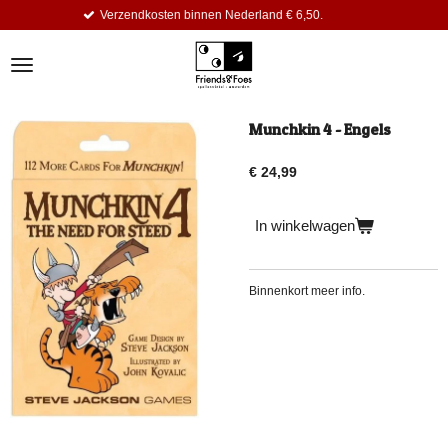
 binnen Nederland € 6,50.
Dagelijks k
Ga
direct
naar
de
hoofdinhoud
Munchkin 4 - Engels
€ 24,99
In winkelwagen
Binnenkort meer info.