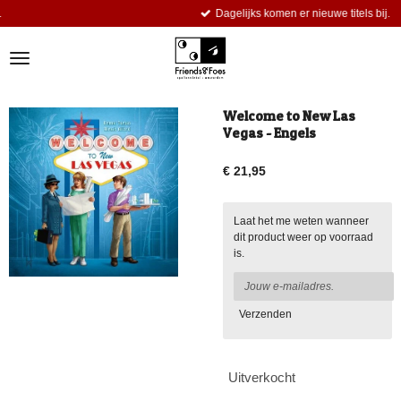
Dagelijks komen er nieuwe titels bij.
Ga
direct
naar
de
hoofdinhoud
Welcome to New Las
Vegas - Engels
€ 21,95
Laat het me weten wanneer
dit product weer op voorraad
is.
Verzenden
Uitverkocht