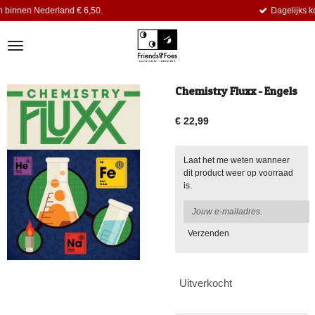
€ 6,50.
Dagelijks komen er nieuwe titels
Ga
direct
naar
de
hoofdinhoud
Chemistry Fluxx - Engels
€ 22,99
Laat het me weten wanneer
dit product weer op voorraad
is.
Verzenden
Uitverkocht