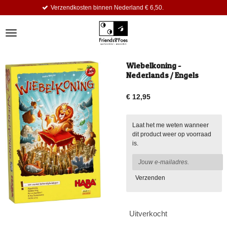
erzendkosten binnen Nederland € 6,50.
Ga
direct
naar
de
hoofdinhoud
Wiebelkoning -
Nederlands / Engels
€ 12,95
Laat het me weten wanneer
dit product weer op voorraad
is.
Verzenden
Uitverkocht