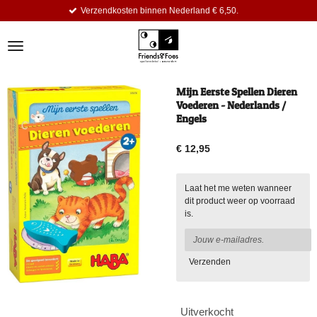
erzendkosten binnen Nederland € 6,50.
Ga
direct
naar
de
hoofdinhoud
Mijn Eerste Spellen Dieren
Voederen - Nederlands /
Engels
€ 12,95
Laat het me weten wanneer
dit product weer op voorraad
is.
Verzenden
Uitverkocht