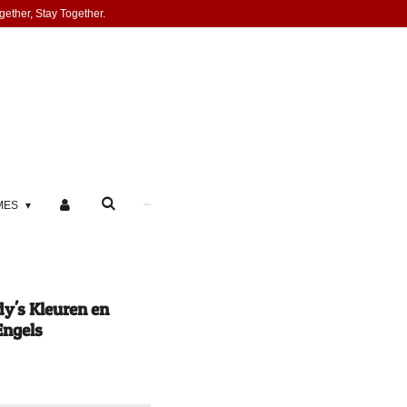
gether, Stay Together.
MES
dy's Kleuren en
Engels