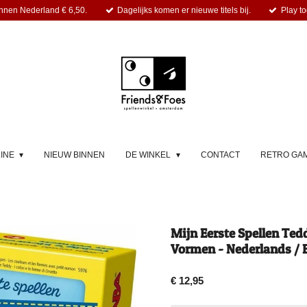
nnen Nederland € 6,50.
Dagelijks komen er nieuwe titels bij.
Play to
LINE
NIEUW BINNEN
DE WINKEL
CONTACT
RETRO GA
Mijn Eerste Spellen Ted
Vormen - Nederlands / 
€ 12,95