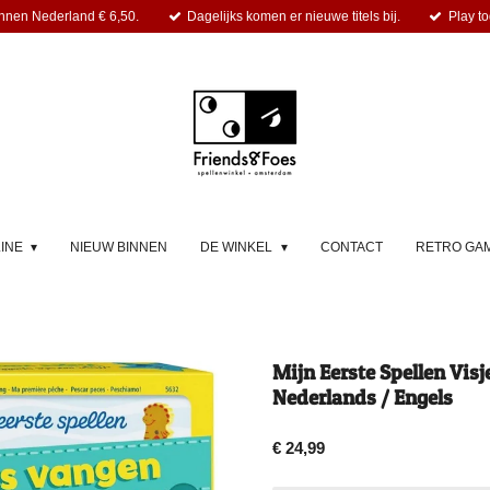
nnen Nederland € 6,50.
Dagelijks komen er nieuwe titels bij.
Play to
LINE
NIEUW BINNEN
DE WINKEL
CONTACT
RETRO GA
Mijn Eerste Spellen Visj
Nederlands / Engels
€ 24,99