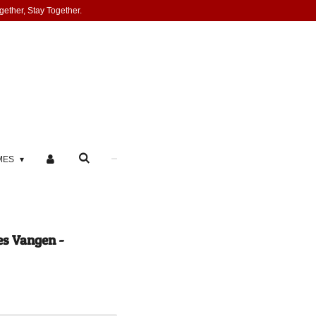
gether, Stay Together.
MES
es Vangen -