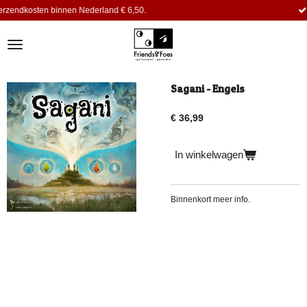
en Nederland € 6,50.
Dagelijks komen e
Ga
direct
naar
de
hoofdinhoud
Sagani - Engels
€ 36,99
In winkelwagen
Binnenkort meer info.