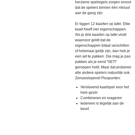
herziene spelregels zorgen ervoor
dat de spelers binnen één minuut
aan de gang zijn.
Er liggen 12 kaarten op tafel. Elke
kaart heeft vier eigenschappen.
Als je drie kaarten op tafel vindt
waarvoor geldt dat de
eigenschappen totaal verschillen
of helemaal gelijk zijn, dan heb je
een set te pakken. Die mag je pas
pakken als je eerst "SET!"
geroepen hebt. Maar dat proberen
alle andere spelers natuurlijk ook.
Zenuwslopend! Pluspunten:
Verslavend kaartspel voor het
hele gezin
Combineren en reageren
Iedereen is tegelijk aan de
beurt