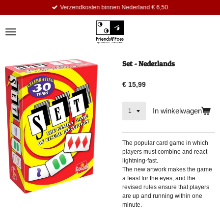
Verzendkosten binnen Nederland € 6,50.
Ga
direct
naar
de
hoofdinhoud
Set - Nederlands
€ 15,99
In winkelwagen
The popular card game in which
players must combine and react
lightning-fast.
The new artwork makes the game
a feast for the eyes, and the
revised rules ensure that players
are up and running within one
minute.