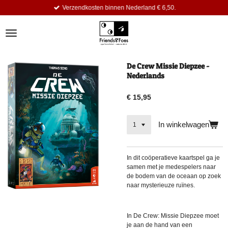
Verzendkosten binnen Nederland € 6,50.
Ga
direct
naar
de
hoofdinhoud
De Crew Missie Diepzee -
Nederlands
€ 15,95
In winkelwagen
In dit coöperatieve kaartspel ga je
samen met je medespelers naar
de bodem van de oceaan op zoek
naar mysterieuze ruïnes.
In De Crew: Missie Diepzee moet
je aan de hand van een