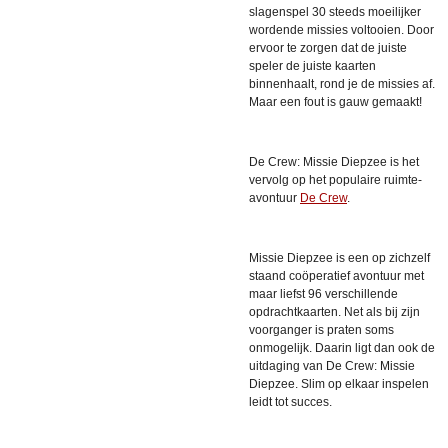
slagenspel 30 steeds moeilijker
wordende missies voltooien. Door
ervoor te zorgen dat de juiste
speler de juiste kaarten
binnenhaalt, rond je de missies af.
Maar een fout is gauw gemaakt!
De Crew: Missie Diepzee is het
vervolg op het populaire ruimte-
avontuur
De Crew
.
Missie Diepzee is een op zichzelf
staand coöperatief avontuur met
maar liefst 96 verschillende
opdrachtkaarten. Net als bij zijn
voorganger is praten soms
onmogelijk. Daarin ligt dan ook de
uitdaging van De Crew: Missie
Diepzee. Slim op elkaar inspelen
leidt tot succes.