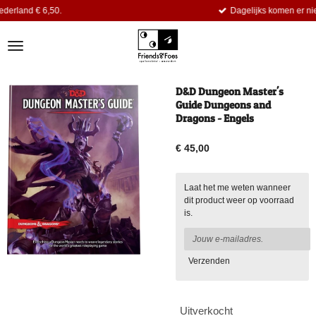
Dagelijks komen er nieuwe titels bij.
Ga
direct
naar
de
hoofdinhoud
D&D Dungeon Master's
Guide Dungeons and
Dragons - Engels
€ 45,00
Laat het me weten wanneer
dit product weer op voorraad
is.
Verzenden
Uitverkocht