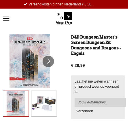
erzendkosten binnen Nederland € 6,50.
Ga
direct
naar
de
hoofdinhoud
D&D Dungeon Master's
Screen Dungeon Kit
Dungeons and Dragons -
Engels
€ 28,99
Laat het me weten wanneer
dit product weer op voorraad
is.
Verzenden