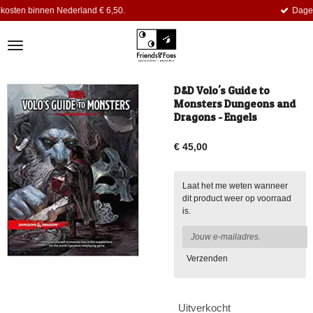
derland € 6,50.
Dagelijks komen er nieu
Ga
direct
naar
de
hoofdinhoud
D&D Volo's Guide to
Monsters Dungeons and
Dragons - Engels
€ 45,00
Laat het me weten wanneer
dit product weer op voorraad
is.
Verzenden
Uitverkocht