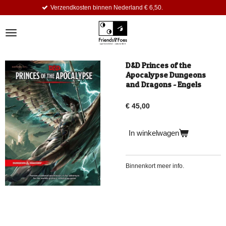
erzendkosten binnen Nederland € 6,50.
Ga
direct
naar
de
hoofdinhoud
D&D Princes of the
Apocalypse Dungeons
and Dragons - Engels
€ 45,00
In winkelwagen
Binnenkort meer info.