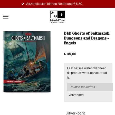
kosten binnen Nederland € 6,50.
Dagel
Ga
direct
naar
de
hoofdinhoud
D&D Ghosts of Saltmarsh
Dungeons and Dragons -
Engels
€ 45,00
Laat het me weten wanneer
dit product weer op voorraad
is.
Verzenden
Uitverkocht