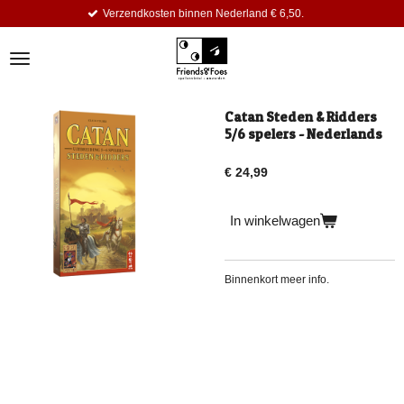
Verzendkosten binnen Nederland € 6,50.
Ga
direct
naar
de
hoofdinhoud
Catan Steden & Ridders
5/6 spelers - Nederlands
€ 24,99
In winkelwagen
Binnenkort meer info.