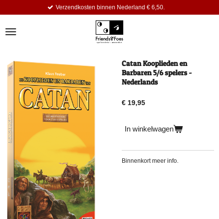
erzendkosten binnen Nederland € 6,50.
Ga
direct
naar
de
hoofdinhoud
Catan Kooplieden en
Barbaren 5/6 spelers -
Nederlands
€ 19,95
In winkelwagen
Binnenkort meer info.