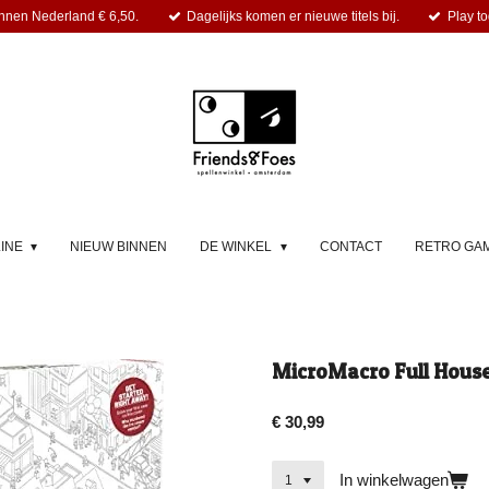
nnen Nederland € 6,50.
Dagelijks komen er nieuwe titels bij.
Play to
LINE
NIEUW BINNEN
DE WINKEL
CONTACT
RETRO GA
MicroMacro Full House
€ 30,99
In winkelwagen