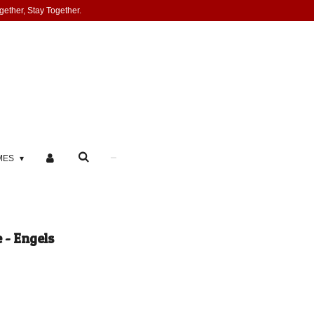
gether, Stay Together.
MES
 - Engels