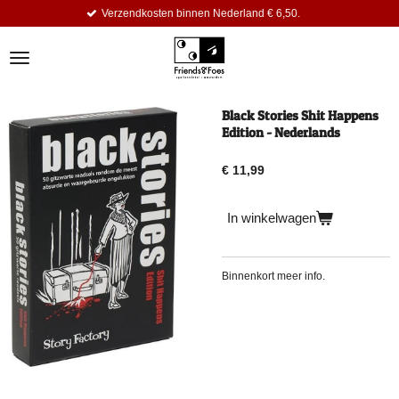
erzendkosten binnen Nederland € 6,50.
Ga
direct
naar
de
hoofdinhoud
Black Stories Shit Happens
Edition - Nederlands
€ 11,99
In winkelwagen
Binnenkort meer info.