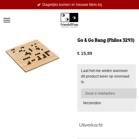
Dagelijks komen er nieuwe titels bij.
Ga
direct
naar
de
hoofdinhoud
Go & Go Bang (Philos 3293)
€ 15,99
Laat het me weten wanneer
dit product weer op voorraad
is.
Verzenden
Uitverkocht