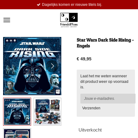
Dagelijks komen er nieuwe titels bij.
Ga
direct
naar
de
hoofdinhoud
Star Wars Dark Side Rising -
Engels
€ 49,95
Laat het me weten wanneer
dit product weer op voorraad
is.
Verzenden
Uitverkocht