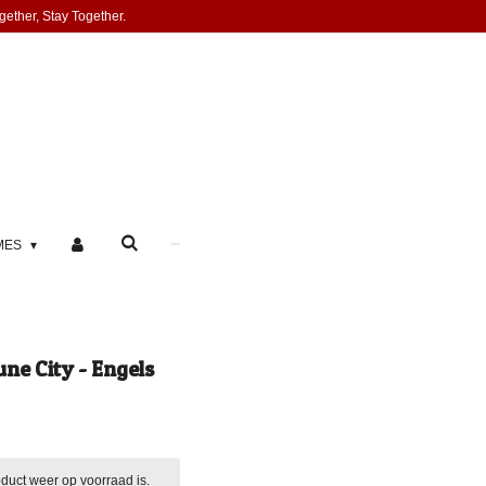
gether, Stay Together.
MES
une City - Engels
duct weer op voorraad is.