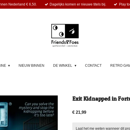
nnen Nederland € 6,50.
Dagelijks komen er nieuwe titels bij.
Play to
LINE
NIEUW BINNEN
DE WINKEL
CONTACT
RETRO GA
Exit Kidnapped in Fort
€ 21,99
Laat het me weten wanneer dit pro