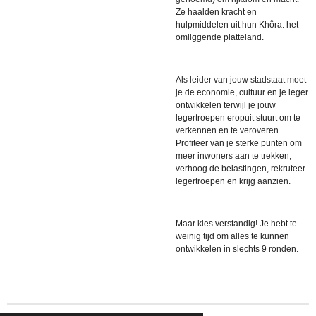
Ze haalden kracht en
hulpmiddelen uit hun Khôra: het
omliggende platteland.
Als leider van jouw stadstaat moet
je de economie, cultuur en je leger
ontwikkelen terwijl je jouw
legertroepen eropuit stuurt om te
verkennen en te veroveren.
Profiteer van je sterke punten om
meer inwoners aan te trekken,
verhoog de belastingen, rekruteer
legertroepen en krijg aanzien.
Maar kies verstandig! Je hebt te
weinig tijd om alles te kunnen
ontwikkelen in slechts 9 ronden.