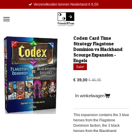
Verzendkosten binnen Nederland € 6,50.
Ga
direct
naar
de
hoofdinhoud
Codex: Card Time
Strategy Flagstone
Dominion vs Blackhand
Scourge Expansion -
Engels
Sale!
€ 39,00
€ 46,95
In winkelwagen
This expansion contains the 3 blue
heroes from the Flagstone
Dominion faction, the 3 black
heroes from the Blackhand