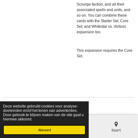
Scourge faction, and all their
associated spells and units, and
so on. You can combine these
cards with the Starter Set, Core
Set, and Whitestar vs. Vortoss
expansion too.
This expansion requires the Core
Set.
Deze website gebruikt cookies voor analyse-
© 2026 shopfriendsfoes
doeleinden en/of het tonen van advertenties.
Door gebruik te blijven maken van de site gaat u
hiermee akkoord.
E-mailadres
Telefoonnummer
Kaart
Akkoord